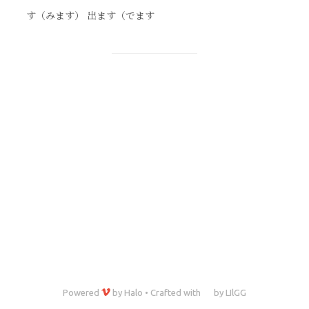
す（みます） 出ます（でます
Powered
by
Halo
•
Crafted with
by
LIlGG