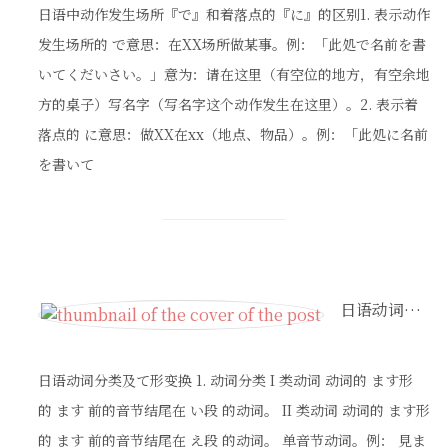
日语中动作发生场所『で』和着落点的『に』的区别1. 表示动作
发生场所的 で意思：在XX场所做某事。例：「此処で名前を書
いてくだいさい。」意为：请在这里（有空位的地方，有空余地
方的桌子）写名字（写名字这个动作发生在这里）。2. 表示着
落点的 に意思：做XX在xx（地点、物品）。例：「此処に名前
を書いて
日语动词分类及て形变换
日语动词分类及て形变换 1. 动词分类 I 类动词 动词的 ます形
的 ます 前的音节结尾在 い段 的动词。 II 类动词 动词的 ます形
的 ます 前的音节结尾在 え段 的动词。 单音节动词。例： 見ま