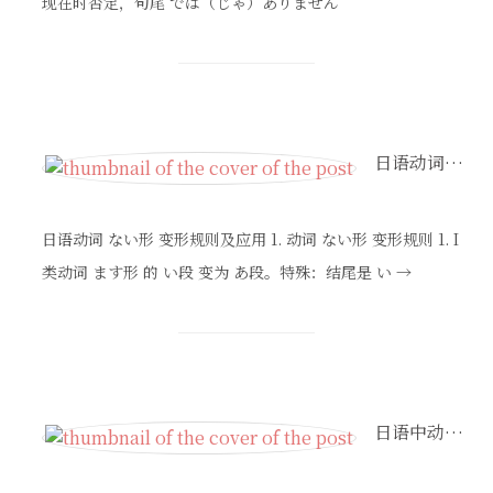
现在时否定，句尾 では（じゃ）ありません
日语动词ない形变形规则及应用
日语动词 ない形 变形规则及应用 1. 动词 ない形 变形规则 1. I
类动词 ます形 的 い段 变为 あ段。特殊：结尾是 い →
日语中动作发生场所『で』和着落点的『に』的区别