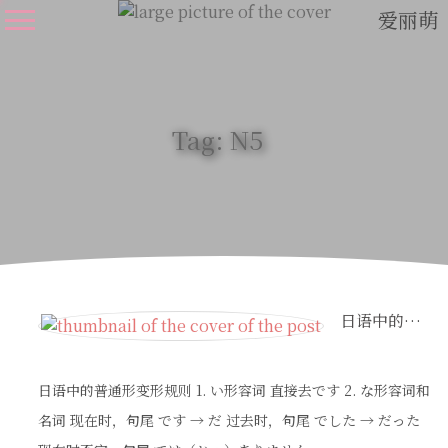
爱丽萌
Tag: N5
日语中的『普通形』变形规则
日语中的普通形变形规则 1. い形容词 直接去です 2. な形容词和
名词 现在时，句尾 です → だ 过去时，句尾 でした → だった