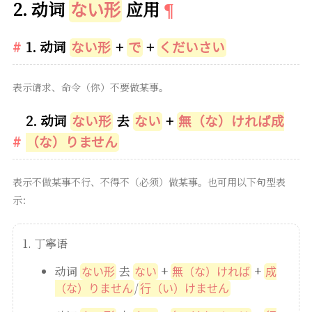
2. 动词
应用
ない形
1. 动词
+
+
ない形
で
くだいさい
表示请求、命令（你）不要做某事。
2. 动词
去
+
ない形
ない
無（な）ければ成
（な）りません
表示不做某事不行、不得不（必须）做某事。也可用以下句型表
示：
丁寧语
动词
去
+
+
ない形
ない
無（な）ければ
成
/
（な）りません
行（い）けません