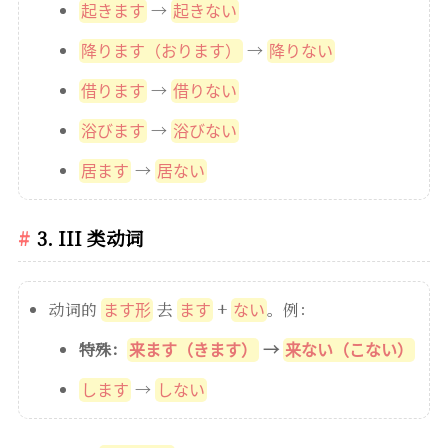
→
起きます
起きない
→
降ります（おります）
降りない
→
借ります
借りない
→
浴びます
浴びない
→
居ます
居ない
3. III 类动词
动词的
去
+
。例：
ます形
ます
ない
特殊：
→
来ます（きます）
来ない（こない）
→
します
しない