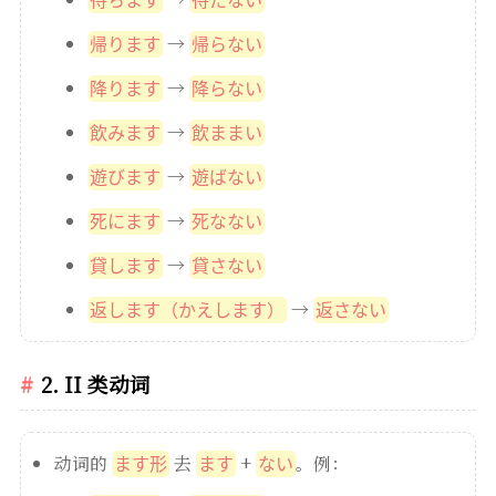
→
帰ります
帰らない
→
降ります
降らない
→
飲みます
飲ままい
→
遊びます
遊ばない
→
死にます
死なない
→
貸します
貸さない
→
返します（かえします）
返さない
2. II 类动词
动词的
去
+
。例：
ます形
ます
ない