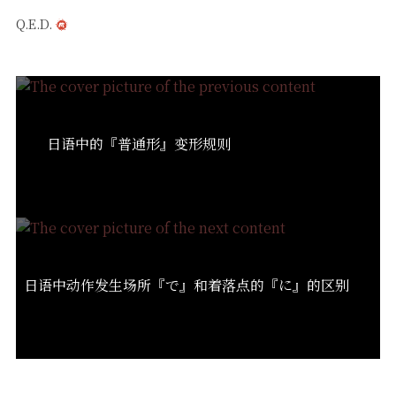
Q.E.D.
日语中的『普通形』变形规则
日语中动作发生场所『で』和着落点的『に』的区别