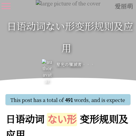
爱丽萌
日语动词ない形变形规则及应
用
星光の殲滅者
This post has a total of
491
words, and is expected to
日语动词
变形规则及
ない形
应用