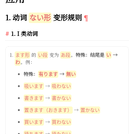
1. 动词
变形规则
ない形
1. I 类动词
的
变为
。
特殊：结尾是
→
ます形
い段
あ段
い
。例：
わ
特殊：
→
有ります
無い
→
吸います
吸わない
→
書きます
書かない
→
置きます（おきます）
置かない
→
買います
買わない
→
待ちます
待たない