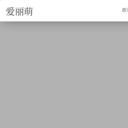
爱丽萌
首