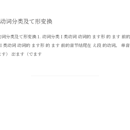
日语动词分类及て形变换
1. 动词分类 I 类动词 动词的 ます形 的 ます 前的音节结尾在 い段 
 前的音节结尾在 え段 的动词。 单音节动词。例： 見ます（みます）