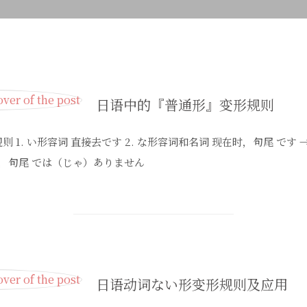
日语中的『普通形』变形规则
 1. い形容词 直接去です 2. な形容词和名词 现在时，句尾 です 
定，句尾 では（じゃ）ありません
日语动词ない形变形规则及应用