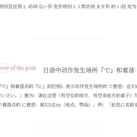
则及应用 1. 动词 ない形 变形规则 1. I 类动词 ます形 的 い段 
日语中动作发生场所
で』和着落点的『に』的区别1. 表示动作发生场所的 で意思：在X
だいさい。」意为：请在这里（有空位的地方，有空余地方的桌子）
表示着落点的 に意思：做XX在xx（地点、物品）。例：「此処に名前