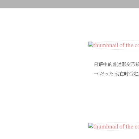
日语中的普通形变形规则
→ だった 现在时否