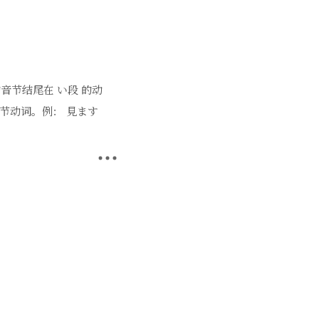
的动词。 II 类动词 动
 出ます（でます