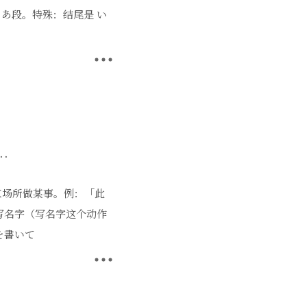
变为 あ段。特殊：结尾是 い
『で』和着落点的『に』的区别
X场所做某事。例：「此
写名字（写名字这个动作
を書いて