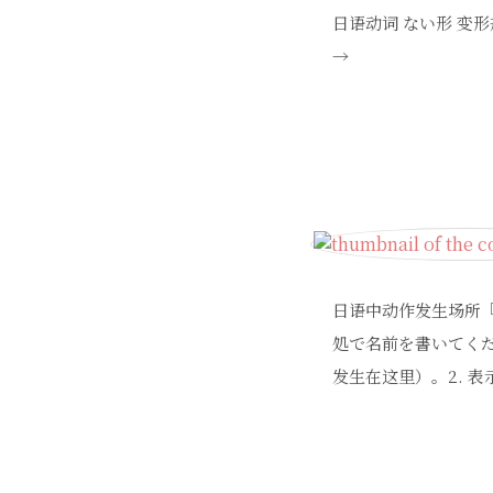
日语动词 ない形 变形规
→
日语中动作发生场所『
処で名前を書いてく
发生在这里）。2. 