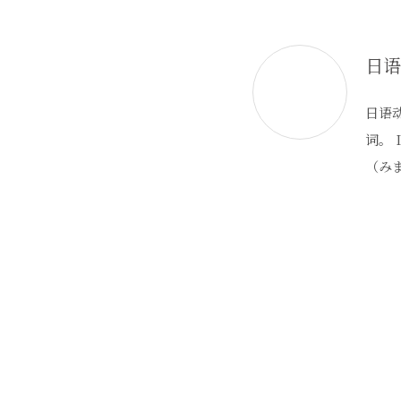
日语动词分类及て形变换 
词的 ます形 的 ます