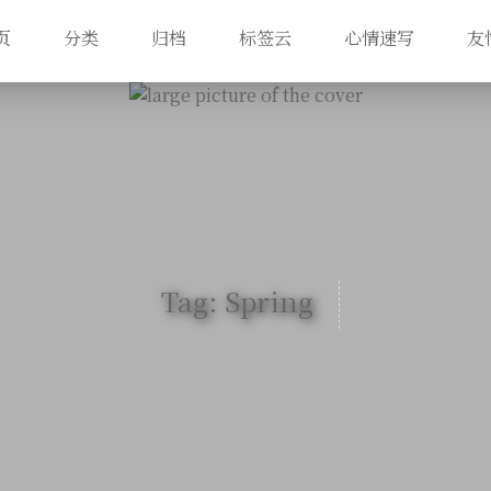
页
分类
归档
标签云
心情速写
友
Tag: Spring