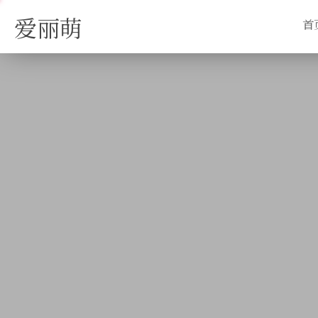
爱丽萌
首