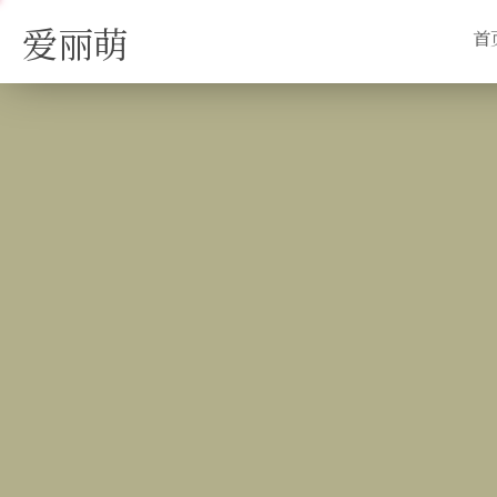
爱丽萌
首