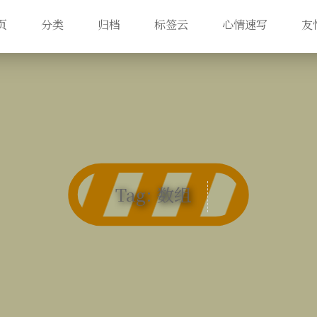
页
分类
归档
标签云
心情速写
友
Tag: 数组