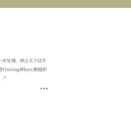
行进一步处理，网上太少这方
行string转byte数组的
/*