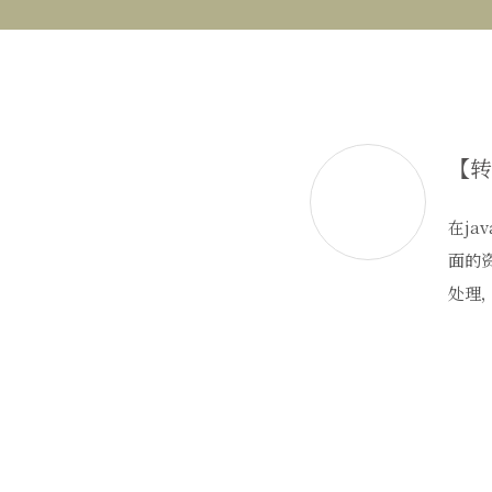
在ja
面的资
处理