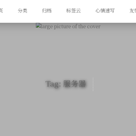
页
分类
归档
标签云
心情速写
友
Tag: 服务器