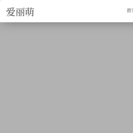
爱丽萌
首