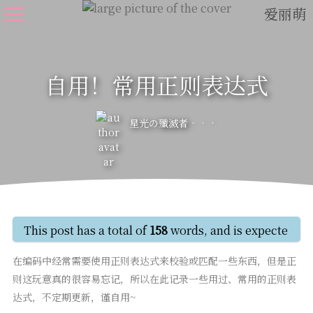
爱丽萌
自用！常用正则表达式
星光の殲滅者
This post has a total of
158
words, and is expected to
在编码中经常需要使用正则表达式来校验或匹配一些东西，但是正
则这玩意真的很容易忘记，所以在此记录一些用过、常用的正则表
达式，不定期更新，谨自用~