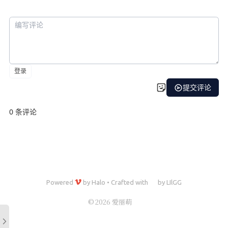
Powered
by
Halo
•
Crafted with
by
LIlGG
© 2026 爱丽萌