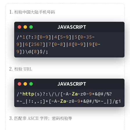
校验中国大陆手机号码
/^
1
(?:
3
[
0
-
9
]|
4
[
5
-
9
]|
5
[
0
-
35
-
9
]|
6
[
2567
]|
7
[
0
-
8
]|
8
[
0
-
9
]|
9
[
0
-
9
])\d{
8
}$/;
校验 URL
/^
http
(s)?:\/\/[-A-
Za
-z0-
9
+&@#/%?
=~_|!:,.;]+[-A-
Za
-z0-
9
+&@#/%=~_|]/gi
匹配非 ASCII 字符；密码校验等