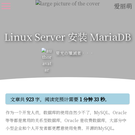
爱丽萌
Linux Server 安装 MariaDB
星光の殲滅者
文章共
923
字，阅读完预计需要
1 分钟 33 秒
。
作为一个开发人员，数据库的使用自然少不了，MySQL、Oracle
等等都是常用的关系型数据库，Oracle 是收费数据库，大部分中
小型企业和个人开发者都更愿意使用免费、开源的MySQL。