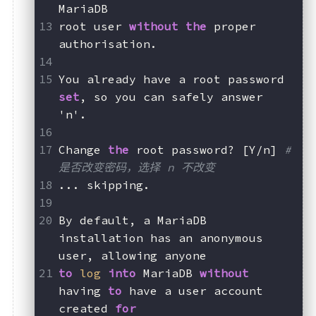
MariaDB
root user 
without
the
 proper 
authorisation.
You already have a root password 
set
, so you can safely answer 
'n'.
Change 
the
 root password? [Y/n] 
#
是否改变密码，选择 n 不改变
... skipping.
By default, a MariaDB 
installation has an anonymous 
user, allowing anyone
to
log
into
 MariaDB 
without
having 
to
 have a user account 
created 
for