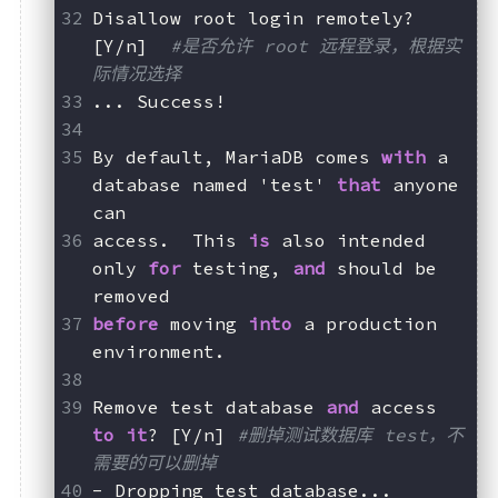
Disallow root login remotely? 
[Y/n]  
#是否允许 root 远程登录，根据实
际情况选择
... Success!
By default, MariaDB comes 
with
 a 
database named 'test' 
that
 anyone 
can
access.  This 
is
 also intended 
only 
for
 testing, 
and
 should be 
removed
before
 moving 
into
 a production 
environment.
Remove test database 
and
 access 
to
it
? [Y/n] 
#删掉测试数据库 test，不
需要的可以删掉
- Dropping test database...