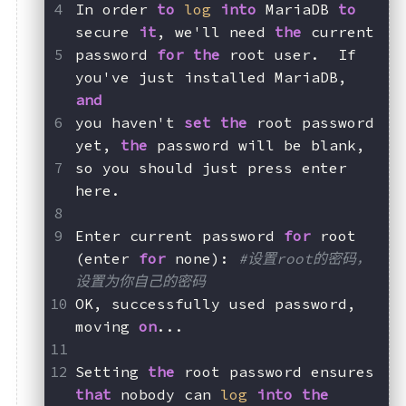
In order 
to
log
into
 MariaDB 
to
secure 
it
, we'll need 
the
 current
password 
for
the
 root user.  If 
you've just installed MariaDB, 
and
you haven't 
set
the
 root password 
yet, 
the
 password will be blank,
so you should just press enter 
here.
Enter current password 
for
 root 
(enter 
for
 none): 
#设置root的密码，
设置为你自己的密码
OK, successfully used password, 
moving 
on
...
Setting 
the
 root password ensures 
that
 nobody can 
log
into
the