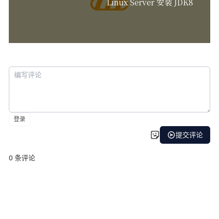
Linux Server 安装 JDK8