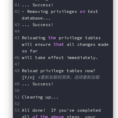
... Success!
- Removing privileges 
on
 test 
database...
... Success!
Reloading 
the
 privilege tables 
will ensure 
that
 all changes made 
so far
will take effect immediately.
Reload privilege tables now? 
[Y/n] 
#重新加载权限表，选择重新加载
... Success!
Cleaning up...
All done!  If you've completed 
all 
of
the
above
 steps, your 