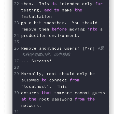
them.  This 
is
 intended only 
for
testing, 
and
to
 make 
the
installation
go a bit smoother.  You should 
remove them 
before
 moving 
into
 a
production environment.
Remove anonymous users? [Y/n] 
#是
否移除测试用户，选中移除
... Success!
Normally, root should only be 
allowed 
to
 connect 
from
'localhost'.  This
ensures 
that
 someone cannot guess 
at
the
 root password 
from
the
network.