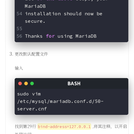
MariaDB
installation should now be 
secure.
Thanks 
for
 using MariaDB
更改默认配置文件
输入
sudo vim 
/etc/mysql/mariadb.conf.d/50-
找到第29行
,将其注释，以开启
bind-address=127.0.0.1