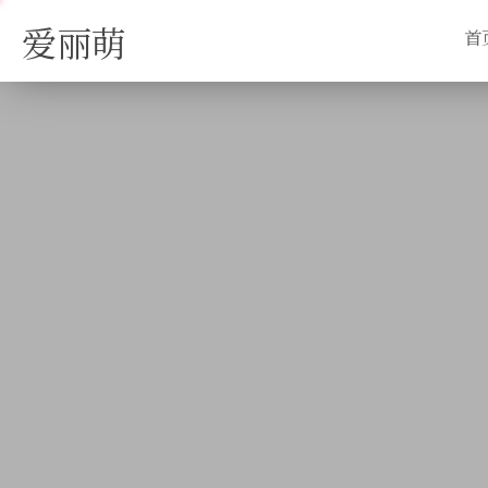
爱丽萌
首